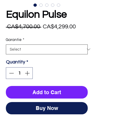
Equilon Pulse
Regular Price
Sale Price
 CA$4,700.00 
CA$4,299.00
Garantie
*
Quantity
*
Add to Cart
Buy Now