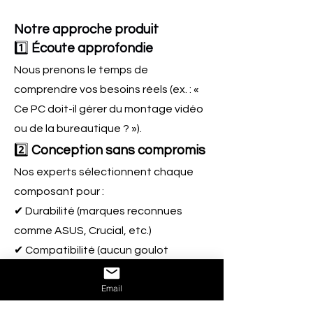
Notre approche produit
1️⃣
Écoute approfondie
Nous prenons le temps de
comprendre vos besoins réels (ex. : «
Ce PC doit-il gérer du montage vidéo
ou de la bureautique ? »).
2️⃣
Conception sans compromis
​Nos experts sélectionnent chaque
composant pour :
✔ Durabilité (marques reconnues
comme ASUS, Crucial, etc.)
✔ Compatibilité (aucun goulot
d’étranglement)
Email
✔ Évolutivité (votre PC peut être
upgradé facilement)